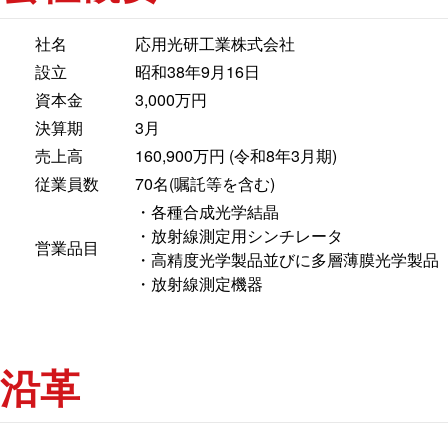
社名
応用光研工業株式会社
設立
昭和38年9月16日
資本金
3,000万円
決算期
3月
売上高
160,900万円 (令和8年3月期)
従業員数
70名(嘱託等を含む)
・各種合成光学結晶
・放射線測定用シンチレータ
営業品目
・高精度光学製品並びに多層薄膜光学製品
・放射線測定機器
沿革